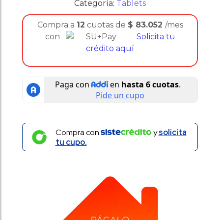
Categoría:
Tablets
Compra a
12
cuotas de
$
83.052
/mes
con
Solicita tu
crédito aquí
Compra con
y
solicita
tu cupo.