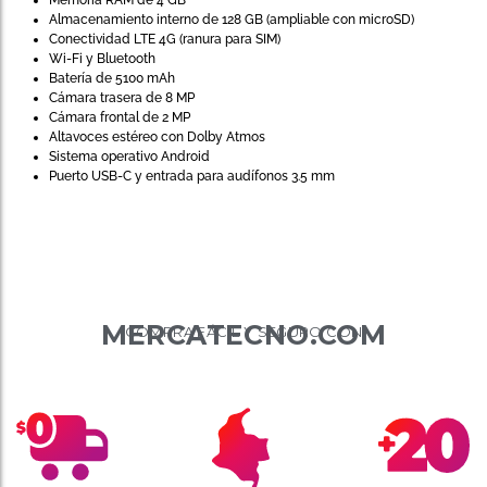
Memoria RAM de 4 GB
Almacenamiento interno de 128 GB (ampliable con microSD)
Conectividad LTE 4G (ranura para SIM)
Wi-Fi y Bluetooth
Batería de 5100 mAh
Cámara trasera de 8 MP
Cámara frontal de 2 MP
Altavoces estéreo con Dolby Atmos
Sistema operativo Android
Puerto USB-C y entrada para audífonos 3.5 mm
MERCATECNO.COM
COMPRA FÁCIL Y SEGURO CON