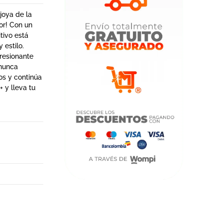
 joya de la
or! Con un
tivo está
 estilo.
presionante
 nunca
os y continúa
+ y lleva tu