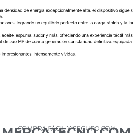
a densidad de energía excepcionalmente alta, el dispositivo sigue 
h.
ones, logrando un equilibrio perfecto entre la carga rápida y la lar
aceite, espuma, sudor y más, ofreciendo una experiencia táctil más 
 de 200 MP de cuarta generación con claridad definitiva, equipada 
impresionantes, intensamente vívidas.
MERCATECNO.COM
COMPRA FÁCIL Y SEGURO CON