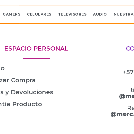
GAMERS
CELULARES
TELEVISORES
AUDIO
NUESTRA
ESPACIO PERSONAL
C
to
+57
izar Compra
t
s y Devoluciones
@me
ntía Producto
Re
@merc