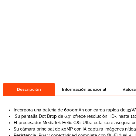
Descripción
Información adicional
Valora
Incorpora una batería de 6000mAh con carga rápida de 33W,
Su pantalla Dot Drop de 6,9” ofrece resolución HD+, hasta 12
El procesador MediaTek Helio G81-Ultra octa-core asegura 
Su cámara principal de 50MP con IA captura imágenes nítidas
Resistencia IP64 y conectividad completa con Wi-Fi dual y 