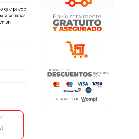
 lo que puede
para usuarios
 en un
on
uí