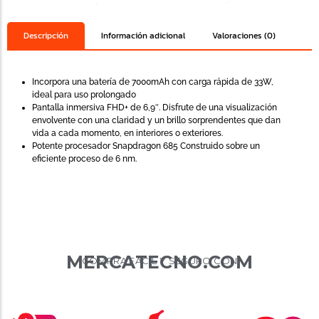
Descripción
Información adicional
Valoraciones (0)
Incorpora una batería de 7000mAh con carga rápida de 33W,
ideal para uso prolongado
Pantalla inmersiva FHD+ de 6,9″. Disfrute de una visualización
envolvente con una claridad y un brillo sorprendentes que dan
vida a cada momento, en interiores o exteriores.
Potente procesador Snapdragon 685 Construido sobre un
eficiente proceso de 6 nm.
MERCATECNO.COM
COMPRA FÁCIL Y SEGURO CON