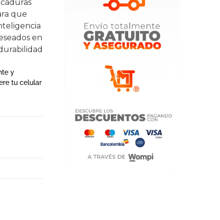
picaduras
ara que
inteligencia
deseados en
durabilidad
nte y
ere tu celular