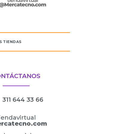
S TIENDAS
ONTÁCTANOS
311 644 33 66
iendavirtual
rcatecno.com