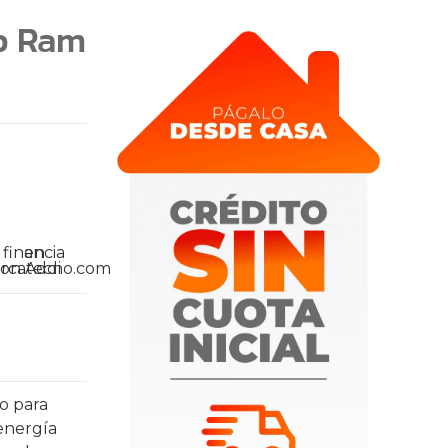
b Ram
o para
 energía