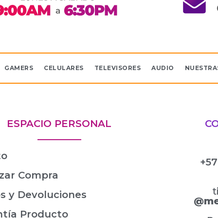
GAMERS
CELULARES
TELEVISORES
AUDIO
NUESTRA
ESPACIO PERSONAL
C
to
+57
izar Compra
t
s y Devoluciones
@me
ntía Producto