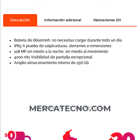
Descripción
Información adicional
Valoraciones (0)
Bateria de 6600mAh, no necesitas cargar durante todo un día
IP65 A prueba de salpicaduras, derrames e inmersiones.
108 MP sin miedo a la noche, sin miedo al movimiento
4000 nits Visibilidad de pantalla excepcional.
Amplio almacenamiento interno de 256 Gb
MERCATECNO.COM
COMPRA FÁCIL Y SEGURO CON