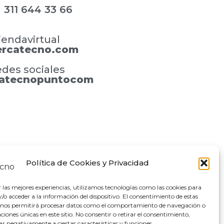
311 644 33 66
iendavirtual
rcatecno.com
des sociales
atecnopuntocom
Política de Cookies y Privacidad
ercatecno.com
r las mejores experiencias, utilizamos tecnologías como las cookies para
o acceder a la información del dispositivo. El consentimiento de estas
 nos permitirá procesar datos como el comportamiento de navegación o
caciones únicas en este sitio. No consentir o retirar el consentimiento,
ar negativamente a ciertas características y funciones.