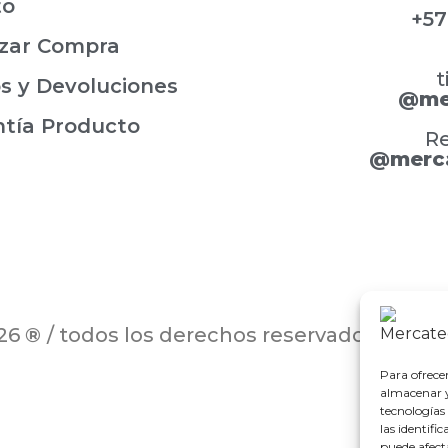
to
+57
izar Compra
t
s y Devoluciones
@me
ntía Producto
Re
@merc
026
®
/ todos los derechos reservados / m
Para ofrece
almacenar y/
tecnologías
las identifi
puede afect