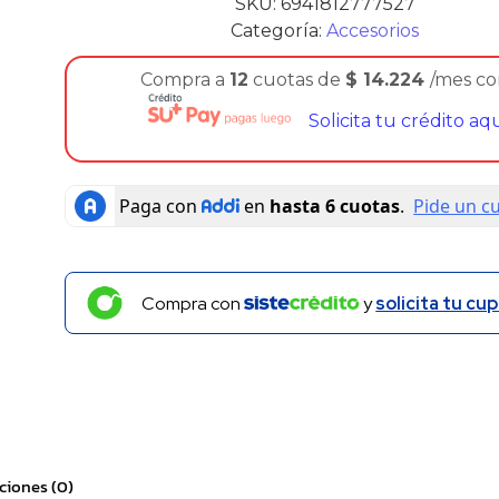
SKU:
6941812777527
Categoría:
Accesorios
Compra a
12
cuotas de
$
14.224
/mes c
Solicita tu crédito aq
Compra con
y
solicita tu cup
ciones (0)