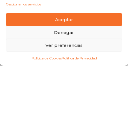
Gestionar los servicios
Aceptar
Denegar
Ver preferencias
Política de Cookies
Política de Privacidad
copyright 2026
®
/ todos los derechos reservados / mercatecno.com