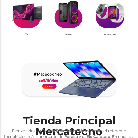
Tienda Principal
Mercatecno
Bienvenido a la
Tienda Principal de Mercatecno
, el referente
tecnológico más importante de
Pereira
y el
Eje Cafetero
. En nuestras