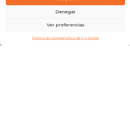
Denegar
Ver preferencias
Política de Cookies
Política de Privacidad
copyright 2026
®
/ todos los derechos reservados / mercatecno.com