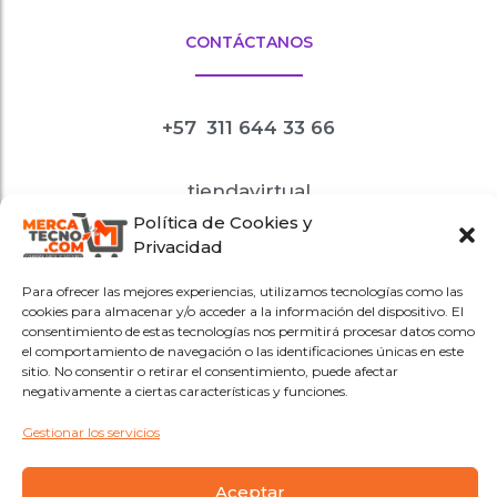
Nuestras Tiendas
Garantía Producto
CONTÁCTANOS
+57
311 644 33 66
Política de Cookies y
tiendavirtual
Privacidad
@mercatecno.com
Para ofrecer las mejores experiencias, utilizamos tecnologías como las
Redes sociales
cookies para almacenar y/o acceder a la información del dispositivo. El
@mercatecnopuntocom
consentimiento de estas tecnologías nos permitirá procesar datos como
el comportamiento de navegación o las identificaciones únicas en este
sitio. No consentir o retirar el consentimiento, puede afectar
negativamente a ciertas características y funciones.
Gestionar los servicios
Aceptar