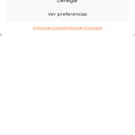
Denegar
Ver preferencias
Política de Cookies
Política de Privacidad
copyright 2026
®
/ todos los derechos reservados / mercatecno.com