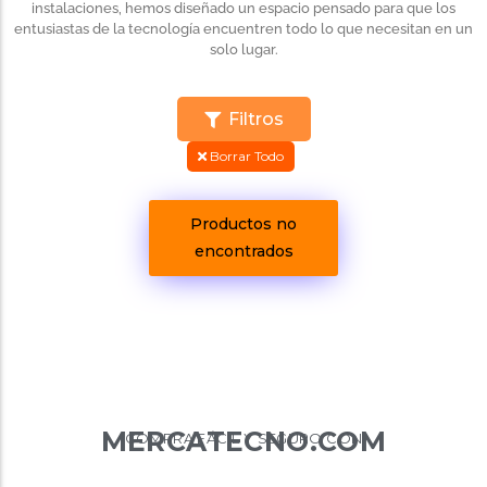
instalaciones, hemos diseñado un espacio pensado para que los
entusiastas de la tecnología encuentren todo lo que necesitan en un
solo lugar.
Filtros
Borrar Todo
Productos no
encontrados
MERCATECNO.COM
COMPRA FÁCIL Y SEGURO CON